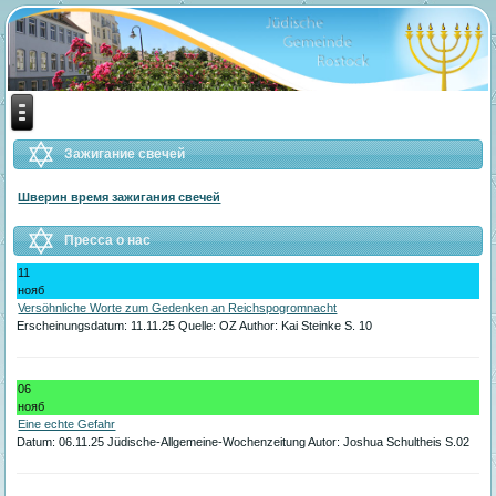
Previous
Previous
Next
Next
Year
Month
Year
Month
Зажигание свечей
Шверин время зажигания свечей
Пресса о нас
11
нояб
Versöhnliche Worte zum Gedenken an Reichspogromnacht
Erscheinungsdatum: 11.11.25 Quelle: OZ Author: Kai Steinke S. 10
06
нояб
Eine echte Gefahr
Datum: 06.11.25 Jüdische-Allgemeine-Wochenzeitung Autor: Joshua Schultheis S.02