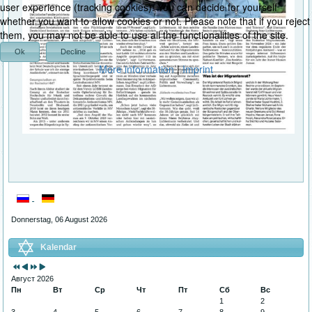
user experience (tracking cookies). You can decide for yourself
whether you want to allow cookies or not. Please note that if you reject
them, you may not be able to use all the functionalities of the site.
Ok
Decline
More information
|
Imprint
Donnerstag, 06 August 2026
Kalendar
Август 2026
Пн
Вт
Ср
Чт
Пт
Сб
Вс
1
2
3
4
5
6
7
8
9